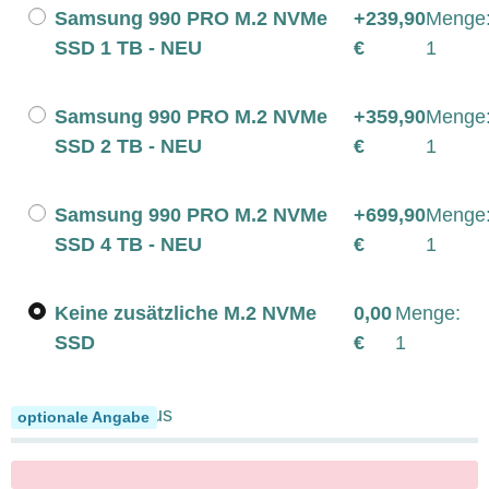
Samsung 990 PRO M.2 NVMe
+239,90
Menge
SSD 1 TB - NEU
€
1
Samsung 990 PRO M.2 NVMe
+359,90
Menge
SSD 2 TB - NEU
€
1
Samsung 990 PRO M.2 NVMe
+699,90
Menge
SSD 4 TB - NEU
€
1
Keine zusätzliche M.2 NVMe
0,00
Menge:
SSD
€
1
Tastatur und Maus
optionale Angabe
x