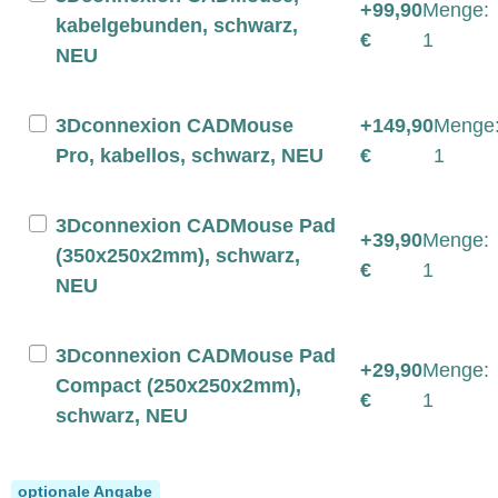
+99,90
Menge:
kabelgebunden, schwarz,
€
1
NEU
3Dconnexion CADMouse
+149,90
Menge
Pro, kabellos, schwarz, NEU
€
1
3Dconnexion CADMouse Pad
+39,90
Menge:
(350x250x2mm), schwarz,
€
1
NEU
3Dconnexion CADMouse Pad
+29,90
Menge:
Compact (250x250x2mm),
€
1
schwarz, NEU
System Updates
optionale Angabe