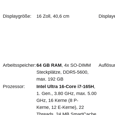
Displaygröße:
16 Zoll, 40,6 cm
Display
Arbeitsspeicher:
64 GB RAM
, 4x SO-DIMM
Auflösu
Steckplätze, DDR5-5600,
max. 192 GB
Prozessor:
Intel Ultra 16-Core i7-165H
,
1. Gen., 3.80 GHz, max. 5.00
GHz, 16 Kerne (8 P-
Kerne, 12 E-Kerne), 22
Threads, 24 MB SmartCache