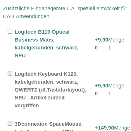
Zusätzliche Eingabegeräte u.A. speziell entwickelt für
CAD-Anwendungen
Logitech B110 Optical
Business Maus,
+9,90
Menge:
kabelgebunden, schwarz,
€
1
NEU
Logitech Keyboard K120,
kabelgebunden, schwarz,
+9,90
Menge:
QWERTZ (dt.Tastaturlayout),
€
1
NEU - Artikel zurzeit
vergriffen
3Dconnexion SpaceMouse,
+149,90
Menge