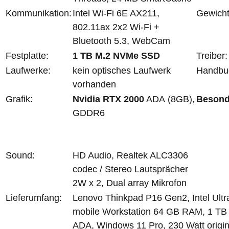
Kommunikation:
Intel Wi-Fi 6E AX211,
Gewicht
802.11ax 2x2 Wi-Fi +
Bluetooth 5.3, WebCam
Festplatte:
1 TB M.2 NVMe SSD
Treiber:
Laufwerke:
kein optisches Laufwerk
Handbu
vorhanden
Grafik:
Nvidia RTX 2000
ADA (8GB),
Besond
GDDR6
Sound:
HD Audio, Realtek ALC3306
codec / Stereo Lautsprächer
2W x 2, Dual array Mikrofon
Lieferumfang:
Lenovo Thinkpad P16 Gen2, Intel Ultr
mobile Workstation 64 GB RAM, 1 TB
ADA, Windows 11 Pro, 230 Watt origina