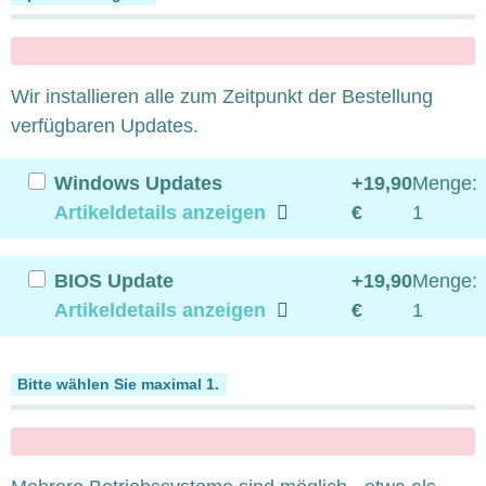
x
Wir installieren alle zum Zeitpunkt der Bestellung
verfügbaren Updates.
Windows Updates
+19,90
Menge:
Artikeldetails anzeigen
€
1
BIOS Update
+19,90
Menge:
Artikeldetails anzeigen
€
1
Multiple Betriebssysteme
Bitte wählen Sie maximal 1.
x