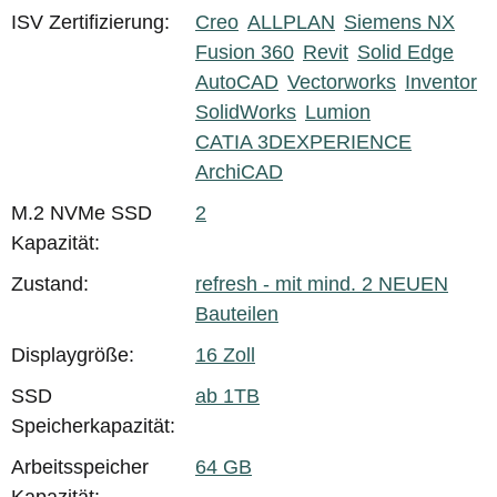
ISV Zertifizierung:
Creo
ALLPLAN
Siemens NX
Fusion 360
Revit
Solid Edge
AutoCAD
Vectorworks
Inventor
SolidWorks
Lumion
CATIA 3DEXPERIENCE
ArchiCAD
M.2 NVMe SSD
2
Kapazität:
Zustand:
refresh - mit mind. 2 NEUEN
Bauteilen
Displaygröße:
16 Zoll
SSD
ab 1TB
Speicherkapazität:
Arbeitsspeicher
64 GB
Kapazität: