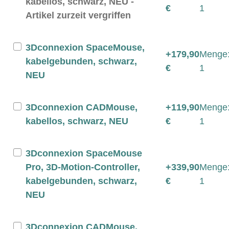
kabellos, schwarz, NEU -
€
1
Artikel zurzeit vergriffen
3Dconnexion SpaceMouse,
+179,90
Menge
kabelgebunden, schwarz,
€
1
NEU
3Dconnexion CADMouse,
+119,90
Menge
kabellos, schwarz, NEU
€
1
3Dconnexion SpaceMouse
Pro, 3D-Motion-Controller,
+339,90
Menge
kabelgebunden, schwarz,
€
1
NEU
3Dconnexion CADMouse,