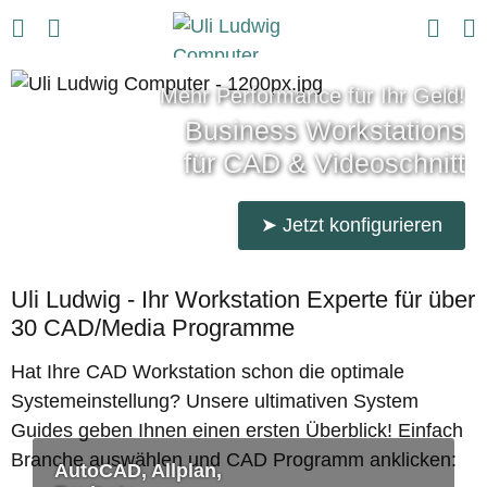
Mehr Performance für Ihr Geld!
Business Workstations
für CAD & Videoschnitt
➤ Jetzt konfigurieren
Uli Ludwig - Ihr Workstation Experte für über
30 CAD/Media Programme
Hat Ihre CAD Workstation schon die optimale
Systemeinstellung? Unsere ultimativen System
Guides geben Ihnen einen ersten Überblick! Einfach
Branche auswählen und CAD Programm anklicken:
AutoCAD, Allplan,