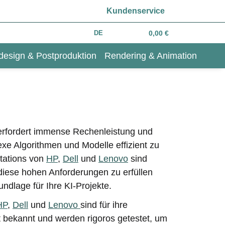
Kundenservice
DE
0,00 €
design & Postproduktion
Rendering & Animation
) erfordert immense Rechenleistung und
xe Algorithmen und Modelle effizient zu
tations von
HP
,
Dell
und
Lenovo
sind
 diese hohen Anforderungen zu erfüllen
undlage für Ihre KI-Projekte.
HP
,
Dell
und
Lenovo
sind für ihre
ät bekannt und werden rigoros getestet, um