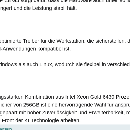
P Z8 G5 sorgt dafür, dass die Hardware auch unter Volllas
ert und die Leistung stabil hält.
timierte Treiber für die Workstation, die sicherstellen
KI-Anwendungen kompatibel ist.
Windows als auch Linux, wodurch sie flexibel in versc
tungsstarken Kombination aus Intel Xeon Gold 6430 Pro
eicher von 256GB ist eine hervorragende Wahl für anspr
gepaart mit hoher Zuverlässigkeit und Erweiterbarkeit, 
 Front der KI-Technologie arbeiten.
eren