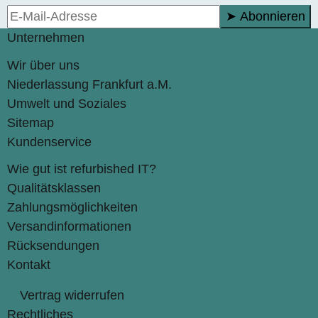
➤ Abonnieren
Unternehmen
Wir über uns
Niederlassung Frankfurt a.M.
Umwelt und Soziales
Sitemap
Kundenservice
Wie gut ist refurbished IT?
Qualitätsklassen
Zahlungsmöglichkeiten
Versandinformationen
Rücksendungen
Kontakt
Vertrag widerrufen
Rechtliches