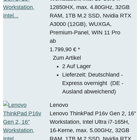
12850HX, max. 4.80GHz, 32GB
RAM, 1TB M.2 SSD, Nvidia RTX
A3000 (12GB), WUXGA,
Premium-Panel, WIN 11 Pro
ab
1.799,90 €
*
Zum Artikel
2 Auf Lager
Lieferzeit:
Deutschland -
Express overnight
(DE -
Ausland abweichend)
Lenovo
Lenovo ThinkPad P16v Gen 2, 16"
Workstation, Intel Ultra i7-165H,
16-Kerne, max. 5.00GHz, 32GB
RAM, 1TB M.2 SSD, Nvidia RTX