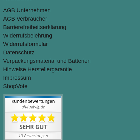
AGB Unternehmen
AGB Verbraucher
Barrierefreiheitserklärung
Widerrufsbelehrung
Widerrufsformular
Datenschutz
Verpackungsmaterial und Batterien
Hinweise Herstellergarantie
Impressum
ShopVote