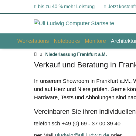
bis zu 40 % mehr Leistung
Jetzt kosten
Workstations
Notebooks
Monitore
Architekt
Niederlassung Frankfurt a.M.
Verkauf und Beratung in Frank
In unserem Showroom in Frankfurt a.M., 
und auf Herz und Niere prüfen. Gerne kö
Hardware, Tests und Abholungen sind na
Vereinbaren Sie ihren individuelle
telefonisch +49 (0) 69 - 37 00 39 40
per Mail
uludwig@uli-ludwig.de
oder