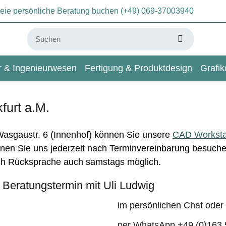
freie persönliche Beratung buchen (+49) 069-37003940
ur & Ingenieurwesen
Fertigung & Produktdesign
Grafik
KI & Deep Learning
Wiki
furt a.M.
Wasgaustr. 6 (Innenhof) können Sie unsere
CAD Worksta
nnen Sie uns jederzeit nach Terminvereinbarung besuch
ch Rücksprache auch samstags möglich.
n Beratungstermin mit Uli Ludwig
im persönlichen Chat oder
per WhatsApp +49 (0)163