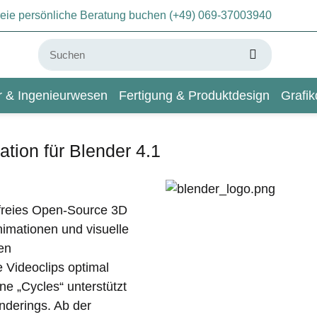
freie persönliche Beratung buchen (+49) 069-37003940
ur & Ingenieurwesen
Fertigung & Produktdesign
Grafik
KI & Deep Learning
Wiki
ation für Blender 4.1
enfreies Open-Source 3D
mationen und visuelle
ten
 Videoclips optimal
ne „Cycles“ unterstützt
nderings. Ab der