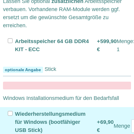
Lassen Sie optional
zusätzlichen
Arbeitsspeicher
verbauen. Vorhandene RAM-Module werden ggf.
ersetzt um die gewünschte Gesamtgröße zu
erreichen.
Arbeitsspeicher 64 GB DDR4
+599,90
Menge
KIT - ECC
€
1
Bootfähiger USB Stick
optionale Angabe
x
Windows Installationsmedium für den Bedarfsfall
Wiederherstellungsmedium
für Windows (bootfähiger
+69,90
Menge
USB Stick)
€