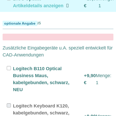
Artikeldetails anzeigen
€
1
Tastatur und Maus
optionale Angabe
x
Zusätzliche Eingabegeräte u.A. speziell entwickelt für
CAD-Anwendungen
Logitech B110 Optical
Business Maus,
+9,90
Menge:
kabelgebunden, schwarz,
€
1
NEU
Logitech Keyboard K120,
kabelgebunden, schwarz,