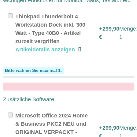
wichtigen Funktionen für Monitor, Maus, Tastatur etc.
Thinkpad Thunderbolt 4
Workstation Dock inkl. 300
+299,90
Menge
Watt - Type 40B0 - Artikel
€
1
zurzeit vergriffen
Artikeldetails anzeigen
Softwarepakete
Bitte wählen Sie maximal 1.
x
Zusätzliche Software
Microsoft Office 2024 Home
& Business PKC2 NEU und
+299,90
Menge
ORIGINAL VERPACKT -
€
1