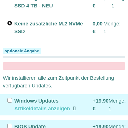
SSD 4 TB - NEU
€
1
Keine zusätzliche M.2 NVMe
0,00
Menge:
SSD
€
1
System Updates
optionale Angabe
x
Wir installieren alle zum Zeitpunkt der Bestellung
verfügbaren Updates.
Windows Updates
+19,90
Menge:
Artikeldetails anzeigen
€
1
BIOS Update
+19,90
Menge: