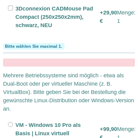
3Dconnexion CADMouse Pad
+29,90
Menge:
Compact (250x250x2mm),
€
1
schwarz, NEU
Multiple Betriebssysteme
Bitte wählen Sie maximal 1.
x
Mehrere Betriebssysteme sind möglich - etwa als
Dual-Boot oder per virtueller Maschine (z. B.
VirtualBox). Bitte geben Sie bei der Bestellung die
gewünschte Linux-Distribution oder Windows-Version
an.
VM - Windows 10 Pro als
+99,90
Menge:
Basis | Linux virtuell
€
1