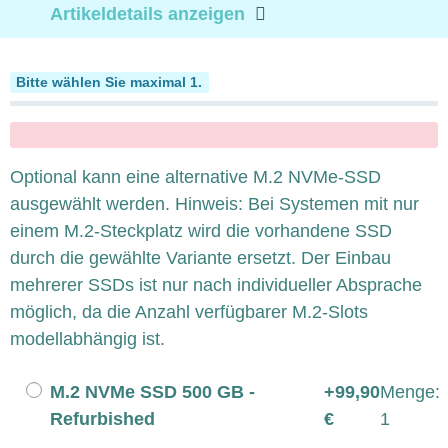
Artikeldetails anzeigen
SSD M.2 NVMe
Bitte wählen Sie maximal 1.
x
Optional kann eine alternative M.2 NVMe-SSD
ausgewählt werden. Hinweis: Bei Systemen mit nur
einem M.2-Steckplatz wird die vorhandene SSD
durch die gewählte Variante ersetzt. Der Einbau
mehrerer SSDs ist nur nach individueller Absprache
möglich, da die Anzahl verfügbarer M.2-Slots
modellabhängig ist.
M.2 NVMe SSD 500 GB -
+99,90
Menge:
Refurbished
€
1