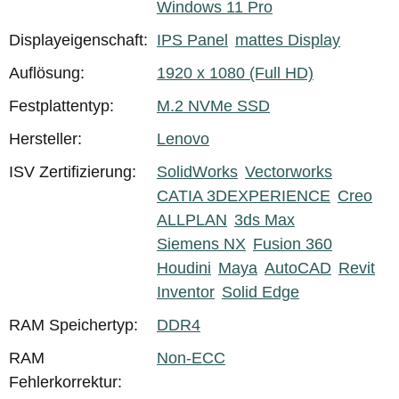
Windows 11 Pro
Displayeigenschaft:
IPS Panel
mattes Display
Auflösung:
1920 x 1080 (Full HD)
Festplattentyp:
M.2 NVMe SSD
Hersteller:
Lenovo
ISV Zertifizierung:
SolidWorks
Vectorworks
CATIA 3DEXPERIENCE
Creo
ALLPLAN
3ds Max
Siemens NX
Fusion 360
Houdini
Maya
AutoCAD
Revit
Inventor
Solid Edge
RAM Speichertyp:
DDR4
RAM
Non-ECC
Fehlerkorrektur: