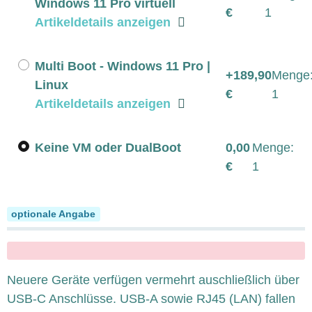
Windows 11 Pro virtuell
€
1
Artikeldetails anzeigen
Multi Boot - Windows 11 Pro |
+189,90
Menge
Linux
€
1
Artikeldetails anzeigen
Keine VM oder DualBoot
0,00
Menge:
€
1
Adapter
optionale Angabe
x
Neuere Geräte verfügen vermehrt auschließlich über
USB-C Anschlüsse. USB-A sowie RJ45 (LAN) fallen