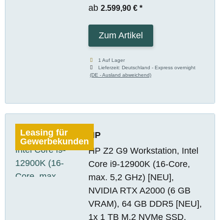
ab
2.599,90 €
*
Zum Artikel
1 Auf Lager
Lieferzeit:
Deutschland - Express overnight
(DE - Ausland abweichend)
Leasing für
HP
Gewerbekunden
HP Z2 G9 Workstation, Intel
Core i9-12900K (16-Core,
max. 5,2 GHz) [NEU],
NVIDIA RTX A2000 (6 GB
VRAM), 64 GB DDR5 [NEU],
1x 1 TB M.2 NVMe SSD,