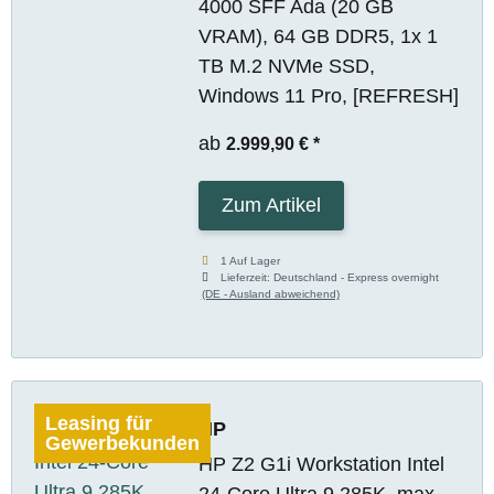
4000 SFF Ada (20 GB
VRAM), 64 GB DDR5, 1x 1
TB M.2 NVMe SSD,
Windows 11 Pro, [REFRESH]
ab
2.999,90 €
*
Zum Artikel
1 Auf Lager
Lieferzeit:
Deutschland - Express overnight
(DE - Ausland abweichend)
Leasing für
HP
Gewerbekunden
HP Z2 G1i Workstation Intel
24-Core Ultra 9 285K, max.