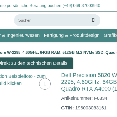
freie persönliche Beratung buchen (+49) 069-37003940
ur & Ingenieurwesen
Fertigung & Produktdesign
Grafik
KI & Deep Learning
Wiki
18-Core W-2295, 4.60GHz, 64GB RAM, 512GB M.2 NVMe SSD, Quad
irekt zu den technischen Details
Dell Precision 5820 W
2295, 4.60GHz, 64G
Quadro RTX A4000 (1
Artikelnummer:
F6834
GTIN:
196003083161