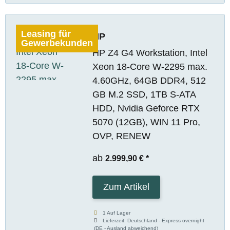
Leasing für
HP
Gewerbekunden
HP Z4 G4 Workstation, Intel
Xeon 18-Core W-2295 max.
4.60GHz, 64GB DDR4, 512
GB M.2 SSD, 1TB S-ATA
HDD, Nvidia Geforce RTX
5070 (12GB), WIN 11 Pro,
OVP, RENEW
ab
2.999,90 €
*
Zum Artikel
1 Auf Lager
Lieferzeit:
Deutschland - Express overnight
(DE - Ausland abweichend)