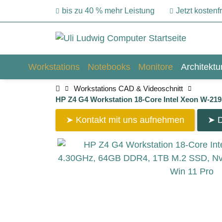
bis zu 40 % mehr Leistung
Jetzt kosten
Workstations
Notebooks
Monitore
Architekt
Workstations CAD & Videoschnitt
HP Z4 G4 Workstation 18-Core Intel Xeon W-21
➤ Kontakt mit uns aufnehmen
➤ D