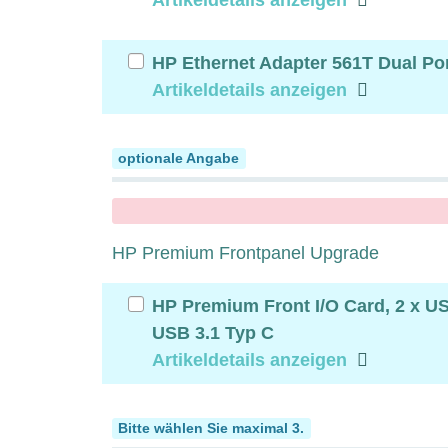
HP Ethernet Adapter 561T Dual Por
Artikeldetails anzeigen
HP Frontpanel
optionale Angabe
x
HP Premium Frontpanel Upgrade
HP Premium Front I/O Card, 2 x US
USB 3.1 Typ C
Artikeldetails anzeigen
Display Adapter
Bitte wählen Sie maximal 3.