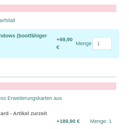
rfsfall
ndows (bootfähiger
+69,90
Menge
€
ress Erweiterungskarten aus
rd - Artikel zurzeit
+189,90 €
Menge: 1