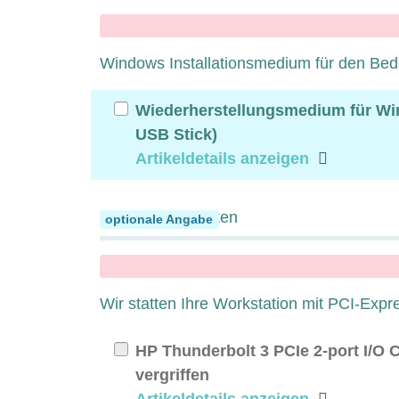
x
Windows Installationsmedium für den Beda
Wiederherstellungsmedium für Wi
USB Stick)
Artikeldetails anzeigen
Erweiterungskarten
optionale Angabe
x
Wir statten Ihre Workstation mit PCI-Exp
HP Thunderbolt 3 PCIe 2-port I/O Ca
vergriffen
Artikeldetails anzeigen