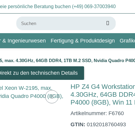
freie persönliche Beratung buchen (+49) 069-37003940
ur & Ingenieurwesen
Fertigung & Produktdesign
Grafik
KI & Deep Learning
Wiki
95, max. 4.30GHz, 64GB DDR4, 1TB M.2 SSD, Nvidia Quadro P400
irekt zu den technischen Details
HP Z4 G4 Workstation
4.30GHz, 64GB DDR4,
P4000 (8GB), Win 11 
Artikelnummer:
F6760
GTIN:
0192018760493