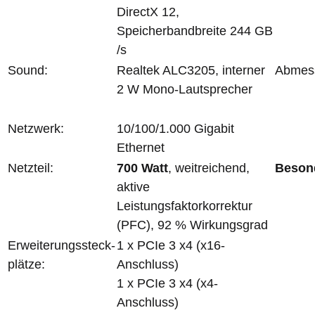
DirectX 12,
Speicherbandbreite 244 GB
/s
Sound:
Realtek ALC3205, interner
Abmess
2 W Mono-Lautsprecher
Netzwerk:
10/100/1.000 Gigabit
Ethernet
Netzteil:
700 Watt
, weitreichend,
Besond
aktive
Leistungsfaktorkorrektur
(PFC), 92 % Wirkungsgrad
Erweiterungssteck-
1 x PCIe 3 x4 (x16-
plätze:
Anschluss)
1 x PCIe 3 x4 (x4-
Anschluss)