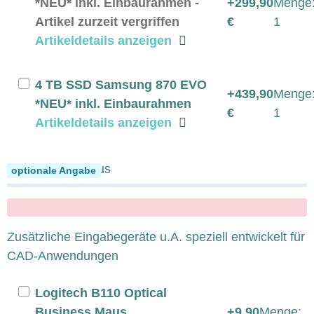
*NEU* inkl. Einbaurahmen -
+299,90
Menge
Artikel zurzeit vergriffen
€
1
Artikeldetails anzeigen
4 TB SSD Samsung 870 EVO
+439,90
Menge
*NEU* inkl. Einbaurahmen
€
1
Artikeldetails anzeigen
Tastatur und Maus
optionale Angabe
x
Zusätzliche Eingabegeräte u.A. speziell entwickelt für
CAD-Anwendungen
Logitech B110 Optical
Business Maus,
+9,90
Menge: