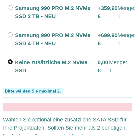
Samsung 990 PRO M.2 NVMe
+359,90
Menge
SSD 2 TB - NEU
€
1
Samsung 990 PRO M.2 NVMe
+699,90
Menge
SSD 4 TB - NEU
€
1
Keine zusätzliche M.2 NVMe
0,00
Menge:
SSD
€
1
SSD 2.5" SATA
Bitte wählen Sie maximal 2.
x
Wählen Sie optional eine zusätzliche SATA SSD für
Ihre Projektdaten. Sollten Sie mehr als 2 benötigen,