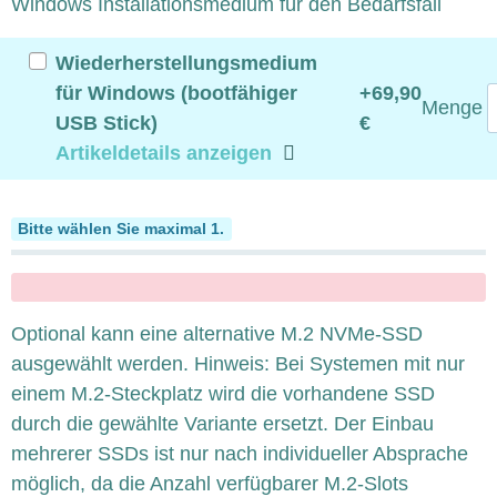
Windows Installationsmedium für den Bedarfsfall
Wiederherstellungsmedium
für Windows (bootfähiger
+69,90
Menge
USB Stick)
€
Artikeldetails anzeigen
SSD M.2 NVMe
Bitte wählen Sie maximal 1.
x
Optional kann eine alternative M.2 NVMe-SSD
ausgewählt werden. Hinweis: Bei Systemen mit nur
einem M.2-Steckplatz wird die vorhandene SSD
durch die gewählte Variante ersetzt. Der Einbau
mehrerer SSDs ist nur nach individueller Absprache
möglich, da die Anzahl verfügbarer M.2-Slots