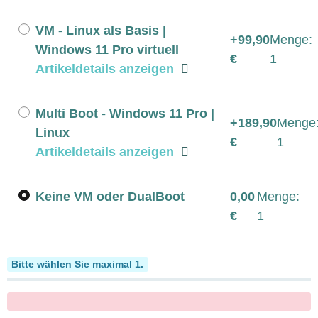
VM - Linux als Basis |
+99,90
Menge:
Windows 11 Pro virtuell
€
1
Artikeldetails anzeigen
Multi Boot - Windows 11 Pro |
+189,90
Menge
Linux
€
1
Artikeldetails anzeigen
Keine VM oder DualBoot
0,00
Menge:
€
1
Softwarepakete
Bitte wählen Sie maximal 1.
x