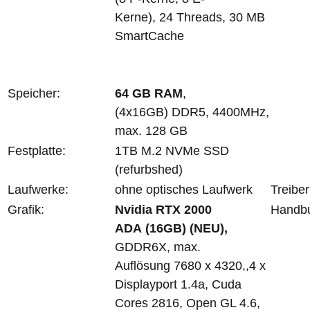
Kerne), 24 Threads, 30 MB
SmartCache
Speicher:
64 GB RAM
,
(4x16GB) DDR5, 4400MHz,
max. 128 GB
Festplatte:
1TB M.2 NVMe SSD
(refurbshed)
Laufwerke:
ohne optisches Laufwerk
Treiber
Grafik:
Nvidia RTX 2000
Handb
ADA (16GB) (NEU),
GDDR6X, max.
Auflösung 7680 x 4320,,4 x
Displayport 1.4a, Cuda
Cores 2816, Open GL 4.6,