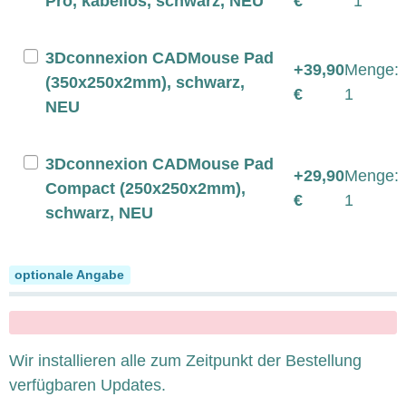
Pro, kabellos, schwarz, NEU
€
1
3Dconnexion CADMouse Pad
+39,90
Menge:
(350x250x2mm), schwarz,
€
1
NEU
3Dconnexion CADMouse Pad
+29,90
Menge:
Compact (250x250x2mm),
€
1
schwarz, NEU
System Updates
optionale Angabe
x
Wir installieren alle zum Zeitpunkt der Bestellung
verfügbaren Updates.