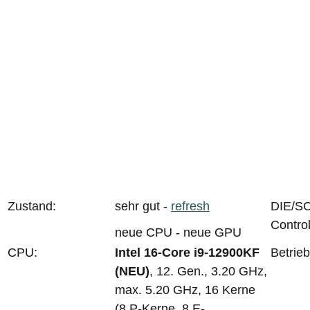
Zustand:
sehr gut -
refresh
DIE/SC
Control
neue CPU - neue GPU
CPU:
Intel 16-Core i9-12900KF
Betrie
(NEU)
, 12. Gen., 3.20 GHz,
max. 5.20 GHz, 16 Kerne
(8 P-Kerne, 8 E-