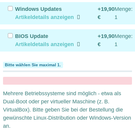
Windows Updates
+19,90
Menge:
Artikeldetails anzeigen
€
1
BIOS Update
+19,90
Menge:
Artikeldetails anzeigen
€
1
Multiple Betriebssysteme
Bitte wählen Sie maximal 1.
x
Mehrere Betriebssysteme sind möglich - etwa als
Dual-Boot oder per virtueller Maschine (z. B.
VirtualBox). Bitte geben Sie bei der Bestellung die
gewünschte Linux-Distribution oder Windows-Version
an.