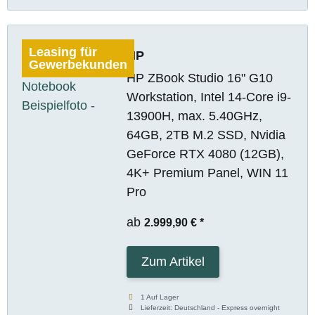
Leasing für
HP
Gewerbekunden
HP ZBook Studio 16" G10
Workstation, Intel 14-Core i9-
13900H, max. 5.40GHz,
64GB, 2TB M.2 SSD, Nvidia
GeForce RTX 4080 (12GB),
4K+ Premium Panel, WIN 11
Pro
ab
2.999,90 €
*
Zum Artikel
1 Auf Lager
Lieferzeit:
Deutschland - Express overnight