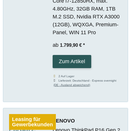
Core i7-12850HX, max.
4.80GHz, 32GB RAM, 1TB
M.2 SSD, Nvidia RTX A3000
(12GB), WQXGA, Premium-
Panel, WIN 11 Pro
ab
1.799,90 €
*
Zum Artikel
2 Auf Lager
Lieferzeit:
Deutschland - Express overnight
(DE - Ausland abweichend)
Leasing für
LENOVO
Gewerbekunden
Lenovo ThinkPad P16 Gen 2,