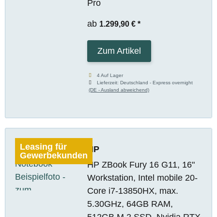
Pro
ab
1.299,90 €
*
Zum Artikel
4 Auf Lager
Lieferzeit:
Deutschland - Express overnight
(DE - Ausland abweichend)
Leasing für
HP
Gewerbekunden
HP ZBook Fury 16 G11, 16"
Workstation, Intel mobile 20-
Core i7-13850HX, max.
5.30GHz, 64GB RAM,
512GB M.2 SSD, Nvidia RTX