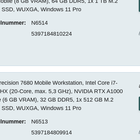
obile (8 GB VRAM), 64 GB DDR5, 1x 1 TB M.2
SSD, WUXGA, Windows 11 Pro
elnummer:
N6514
5397184810224
recision 7680 Mobile Workstation, Intel Core i7-
HX (20-Core, max. 5,3 GHz), NVIDIA RTX A1000
e (6 GB VRAM), 32 GB DDR5, 1x 512 GB M.2
SSD, WUXGA, Windows 11 Pro
elnummer:
N6513
5397184809914