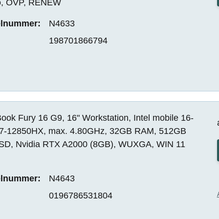
o, OVP, RENEW
elnummer:
N4633
198701866794
ok Fury 16 G9, 16" Workstation, Intel mobile 16-
i7-12850HX, max. 4.80GHz, 32GB RAM, 512GB
SD, Nvidia RTX A2000 (8GB), WUXGA, WIN 11
elnummer:
N4643
0196786531804