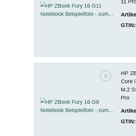
11 Pr
Artik
GTIN:
HP ZBo
Core 
M.2 S
Pro
Artik
GTIN: