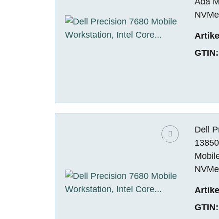
Ada M
NVMe 
Artik
GTIN:
Dell P
13850
Mobil
NVMe 
Artik
GTIN: