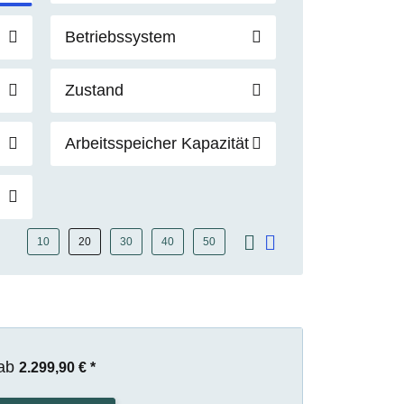
Betriebssystem
Zustand
Arbeitsspeicher Kapazität
10
20
30
40
50
ab
2.299,90 €
*