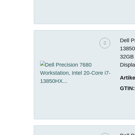
Dell P
13850
32GB 
Displ
Artik
GTIN: