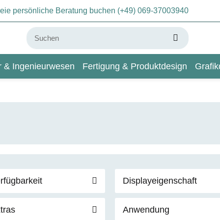
freie persönliche Beratung buchen (+49) 069-37003940
ur & Ingenieurwesen
Fertigung & Produktdesign
Grafik
KI & Deep Learning
Wiki
rfügbarkeit
Displayeigenschaft
tras
Anwendung