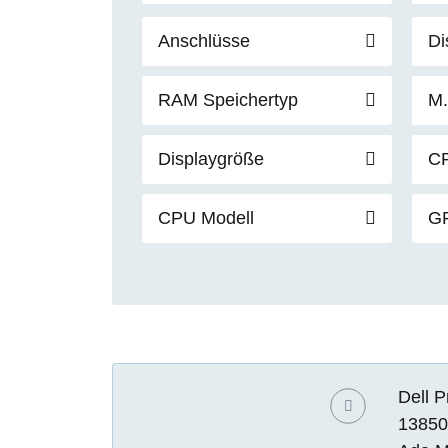
Anschlüsse
Di
RAM Speichertyp
M.
Displaygröße
C
CPU Modell
G
Dell P
13850