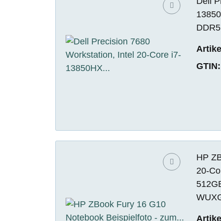
Dell P
13850
DDR5,
Artik
GTIN:
HP ZBo
20-Co
512GB
WUXGA
Artik