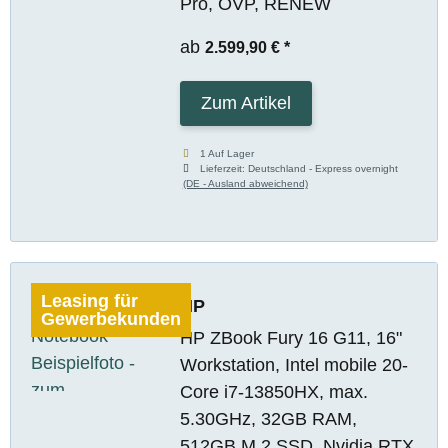
Pro, OVP, RENEW
ab
2.599,90 €
*
Zum Artikel
1 Auf Lager
Lieferzeit:
Deutschland - Express overnight
(DE - Ausland abweichend)
Leasing für
HP
Gewerbekunden
HP ZBook Fury 16 G11, 16"
Workstation, Intel mobile 20-
Core i7-13850HX, max.
5.30GHz, 32GB RAM,
512GB M.2 SSD, Nvidia RTX