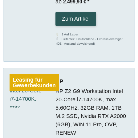
ab
2.499,90 €
*
Zum Artikel
1 Auf Lager
Lieferzeit:
Deutschland - Express overnight
(DE - Ausland abweichend)
Leasing für
HP
Gewerbekunden
HP Z2 G9 Workstation Intel
20-Core i7-14700K, max.
5.60GHz, 32GB RAM, 1TB
M.2 SSD, Nvidia RTX A2000
(6GB), WIN 11 Pro, OVP,
RENEW