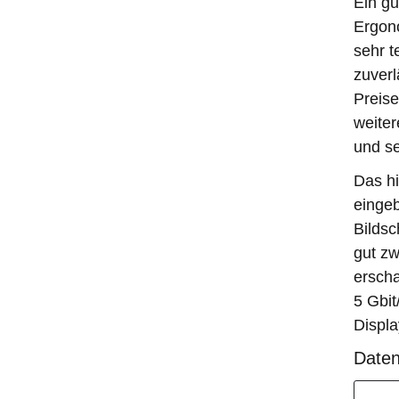
Ein gu
Ergono
sehr t
zuverl
Preise
weiter
und se
Das hi
eingeb
Bildsc
gut zw
erscha
5 Gbit
Displa
Daten