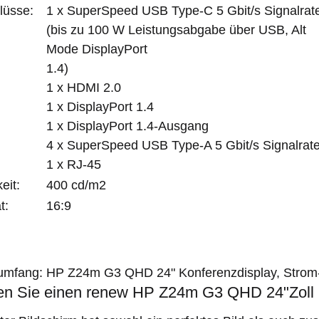
lüsse:
1 x SuperSpeed USB Type-C 5 Gbit/s Signalrat
(bis zu 100 W Leistungsabgabe über USB, Alt
Mode DisplayPort
1.4)
1 x HDMI 2.0
1 x DisplayPort 1.4
1 x DisplayPort 1.4-Ausgang
4 x SuperSpeed USB Type-A 5 Gbit/s Signalrat
1 x RJ-45
eit:
400 cd/m2
t:
16:9
rumfang:
HP Z24m G3 QHD 24" Konferenzdisplay, Strom-
en Sie einen renew HP Z24m G3 QHD 24"Zoll 