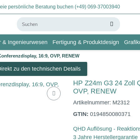
freie persönliche Beratung buchen (+49) 069-37003940
ur & Ingenieurwesen
Fertigung & Produktdesign
Grafik
Konferenzdisplay, 16:9, OVP, RENEW
KI & Deep Learning
Wiki
irekt zu den technischen Details
HP Z24m G3 24 Zoll Q
OVP, RENEW
Artikelnummer:
M2312
GTIN:
0194850080371
QHD Auflösung - Reaktions
3 Jahre Herstellergarantie