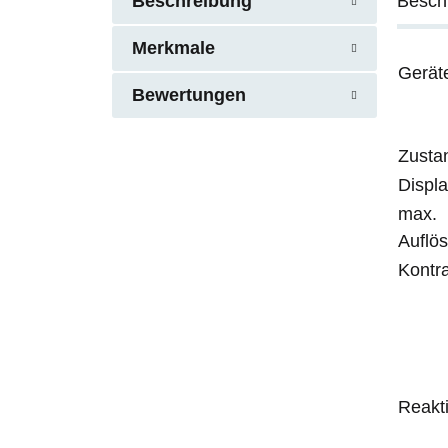
Beschreibung
Besch
Merkmale
Gerät
Bewertungen
Zusta
Displ
max.
Auflö
Kontra
Reakti