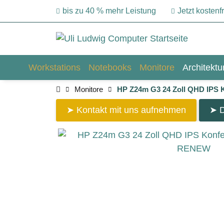
bis zu 40 % mehr Leistung
Jetzt kosten
Workstations
Notebooks
Monitore
Architekt
Monitore
HP Z24m G3 24 Zoll QHD IPS 
➤ Kontakt mit uns aufnehmen
➤ D