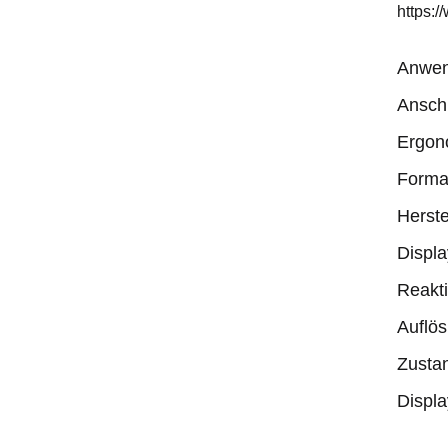
https:
Anwen
Pro
Wer
Ansch
Ergon
Forma
Herste
Displa
Reakti
Auflös
Zusta
Displ