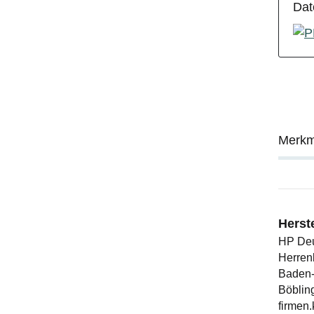
Dat
Merkm
Herst
HP De
Herren
Baden-
Böblin
firmen