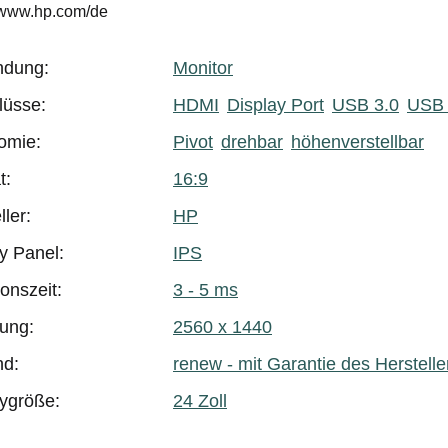
//www.hp.com/de
dung:
Monitor
dukteigenschaft
t
lüsse:
HDMI
Display Port
USB 3.0
USB 
omie:
Pivot
drehbar
höhenverstellbar
t:
16:9
ller:
HP
y Panel:
IPS
onszeit:
3 - 5 ms
ung:
2560 x 1440
nd:
renew - mit Garantie des Herstelle
aygröße:
24 Zoll