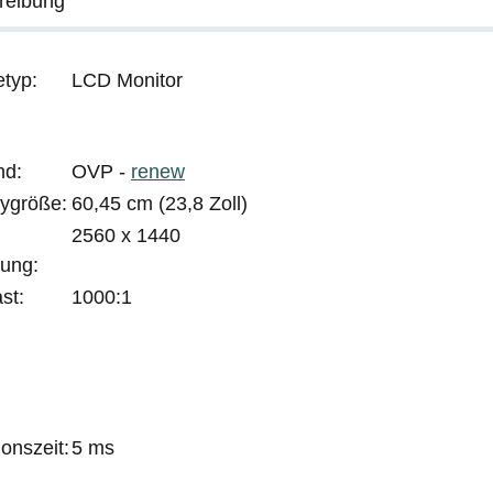
reibung
etyp:
LCD Monitor
nd:
OVP -
renew
aygröße:
60,45 cm (23,8 Zoll)
2560 x 1440
sung:
st:
1000:1
onszeit:
5 ms