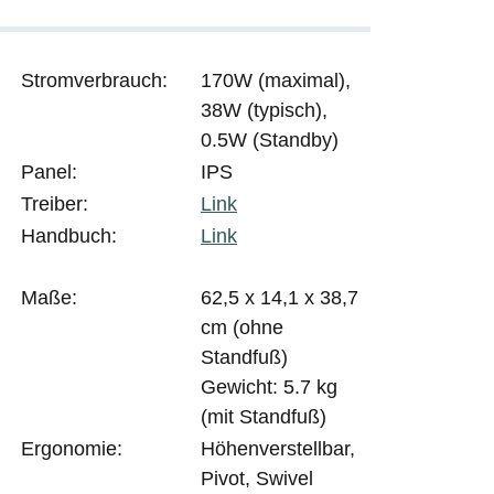
Stromverbrauch:
170W (maximal),
38W (typisch),
0.5W (Standby)
Panel:
IPS
Treiber:
Link
Handbuch:
Link
Maße:
62,5 x 14,1 x 38,7
cm (ohne
Standfuß)
Gewicht: 5.7 kg
(mit Standfuß)
Ergonomie:
Höhenverstellbar,
Pivot, Swivel