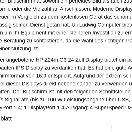
ter Bildschirm hat sowohl ein perfektes Bild als auch zu
mie oder die Vielzahl an Anschlüssen. Moderne Display
euer im Vergleich zu dem kostenlosen Gerät das schon a
ässig seinen Dienst getan hat. Uli Ludwig Computer bie
n um Ihr Equipment mit einer kleineren Investition zu ern
e Beratung zu kontaktieren, da die Wahl des richtigen
iner Nutzung ist.
er angebotene HP Z24m G3 24 Zoll Display bietet ein pe
auten IPS Display zu verdanken hat. Es hat eine gute 
hirmformat von 16:9 entspricht. Aufgrund der extrem sch
ei dieser Displays direkt nebeneinander zu verwenden u
ffen. Der Bildschirm ist mit den folgenden Schnittstel
/s Signalrate (bis zu 100 W Leistungsabgabe über USB, 
yPort 1.4; 1 DisplayPort 1.4-Ausgang; 4 SuperSpeed US
blatt