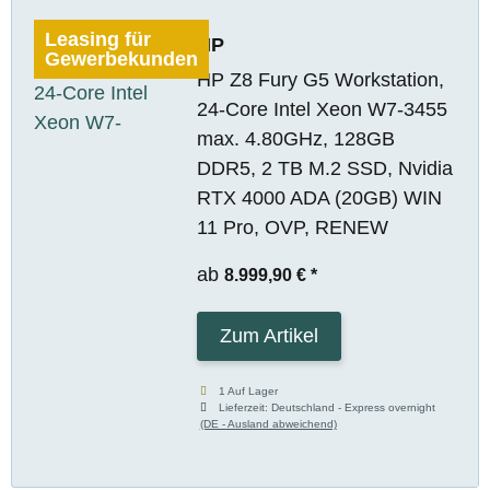
Leasing für
HP
Gewerbekunden
HP Z8 Fury G5 Workstation,
24-Core Intel Xeon W7-3455
max. 4.80GHz, 128GB
DDR5, 2 TB M.2 SSD, Nvidia
RTX 4000 ADA (20GB) WIN
11 Pro, OVP, RENEW
ab
8.999,90 €
*
Zum Artikel
1 Auf Lager
Lieferzeit:
Deutschland - Express overnight
(DE - Ausland abweichend)