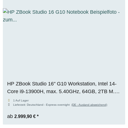
HP ZBook Studio 16" G10 Workstation, Intel 14-
Core i9-13900H, max. 5.40GHz, 64GB, 2TB M.2
SSD, Nvidia GeForce RTX 4080 (12GB), 4K+
1 Auf Lager
Lieferzeit:
Deutschland - Express overnight
(DE - Ausland abweichend)
Premium Panel, WIN 11 Pro
ab
2.999,90 €
*