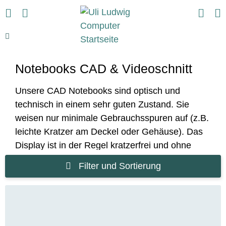
Notebooks CAD & Videoschnitt
Unsere CAD Notebooks sind optisch und
technisch in einem sehr guten Zustand. Sie
weisen nur minimale Gebrauchsspuren auf (z.B.
leichte Kratzer am Deckel oder Gehäuse). Das
Display ist in der Regel kratzerfrei und ohne
Pixelfehler. Die Handauflagefläche und die
Filter und Sortierung
Tastatur sind nicht abgenutzt oder speckig. Es
handelt sich um ein original
deutsches
Tastaturlayout
(keine Aufkleber)
.
CAD
Notebooks werden mit
vorinstalliertem