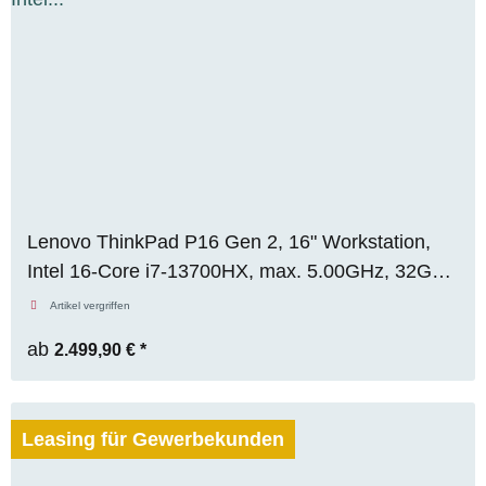
Lenovo ThinkPad P16 Gen 2, 16" Workstation,
Intel 16-Core i7-13700HX, max. 5.00GHz, 32GB
RAM, 1TB M.2 SSD, Nvidia RTX 3500 ADA
Artikel vergriffen
(12GB), WQXGA, Premium Panel, WIN 11 Pro
ab
2.499,90 €
*
Leasing für Gewerbekunden