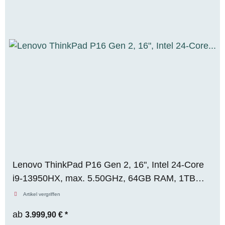
Lenovo ThinkPad P16 Gen 2, 16", Intel 24-Core
i9-13950HX, max. 5.50GHz, 64GB RAM, 1TB
M.2 SSD, Nvidia RTX 5000 ADA (16GB),
Artikel vergriffen
WQXGA, Premium-Panel, WIN 11 Pro
ab
3.999,90 €
*