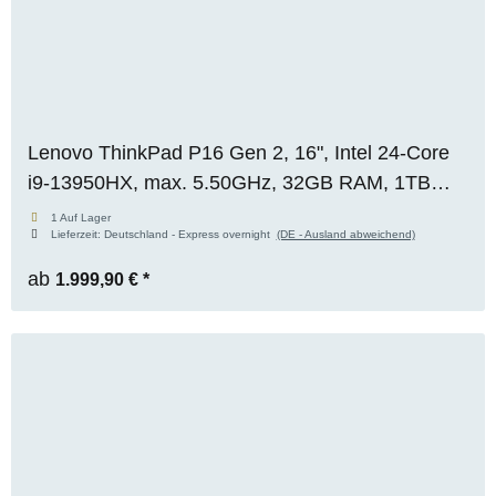
Lenovo ThinkPad P16 Gen 2, 16", Intel 24-Core
i9-13950HX, max. 5.50GHz, 32GB RAM, 1TB
M.2 SSD, WQUXGA, Premium 4K+ Panel, WIN
1 Auf Lager
Lieferzeit:
Deutschland - Express overnight
(DE - Ausland abweichend)
11 Pro, OVP
ab
1.999,90 €
*