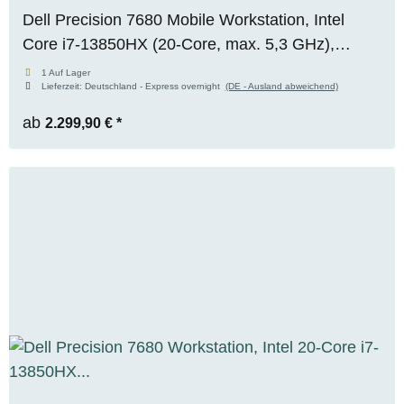
Dell Precision 7680 Mobile Workstation, Intel
Core i7-13850HX (20-Core, max. 5,3 GHz),
NVIDIA RTX 2000 Ada Mobile (8 GB VRAM), 64
1 Auf Lager
Lieferzeit:
Deutschland - Express overnight
(DE - Ausland abweichend)
GB DDR5, 1x 1 TB M.2 NVMe SSD, WUXGA,
Windows 11 Pro
ab
2.299,90 €
*