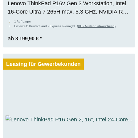
Lenovo ThinkPad P16v Gen 3 Workstation, Intel
16-Core Ultra 7 265H max. 5,3 GHz, NVIDIA RTX
PRO 2000 Blackwell (8GB), 64 GB DDR5, 1 TB
1 Auf Lager
Lieferzeit:
Deutschland - Express overnight
(DE - Ausland abweichend)
M.2 SSD, WUXGA, Pemium Panel, WIN 11 Pro
ab
3.199,90 €
*
Leasing für Gewerbekunden