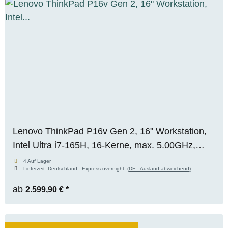
Lenovo ThinkPad P16v Gen 2, 16" Workstation,
Intel Ultra i7-165H, 16-Kerne, max. 5.00GHz,
64GB RAM, 1TB M.2 SSD, Nvidia RTX 2000
4 Auf Lager
Lieferzeit:
Deutschland - Express overnight
(DE - Ausland abweichend)
ADA (8GB), WUXGA, WIN 11 Pro
ab
2.599,90 €
*