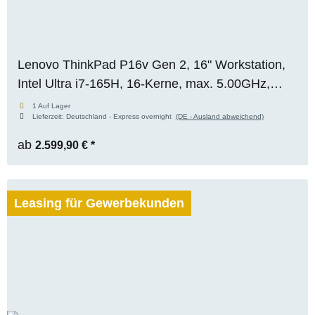
Lenovo ThinkPad P16v Gen 2, 16" Workstation,
Intel Ultra i7-165H, 16-Kerne, max. 5.00GHz,
64GB RAM, 1TB M.2 SSD, Nvidia RTX 2000
1 Auf Lager
Lieferzeit:
Deutschland - Express overnight
(DE - Ausland abweichend)
ADA (8GB), WUXGA, Premium Panel, WIN 11
Pro
ab
2.599,90 €
*
Leasing für Gewerbekunden