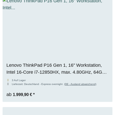
Lenovo ThinkPad P16 Gen 1, 16" Workstation,
Intel 16-Core i7-12850HX, max. 4.80GHz, 64GB
RAM, 1TB M.2 SSD, Nvidia RTX A3000 (12GB),
3 Auf Lager
Lieferzeit:
Deutschland - Express overnight
(DE - Ausland abweichend)
WUXGA, WIN 11 Pro
ab
1.999,90 €
*