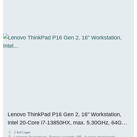
Lenovo ThinkPad P16 Gen 2, 16" Workstation,
Intel 20-Core i7-13850HX, max. 5.30GHz, 64GB
RAM, 1TB M.2 SSD, Nvidia RTX 2000 ADA
1 Auf Lager
Lieferzeit:
Deutschland - Express overnight
(DE - Ausland abweichend)