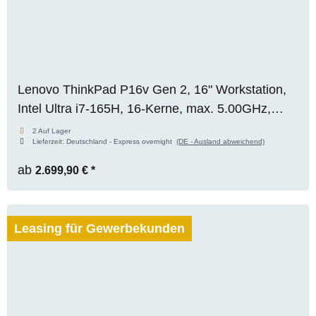
Lenovo ThinkPad P16v Gen 2, 16" Workstation,
Intel Ultra i7-165H, 16-Kerne, max. 5.00GHz,
64GB RAM, 1TB M.2 SSD, Nvidia RTX 2000
2 Auf Lager
Lieferzeit:
Deutschland - Express overnight
(DE - Ausland abweichend)
ADA (8GB), WUXGA, WIN 11 Pro, Vor-Ort-
Garantie bis 09/2029
ab
2.699,90 €
*
Leasing für Gewerbekunden