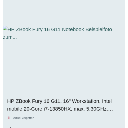
HP ZBook Fury 16 G11, 16" Workstation, Intel
mobile 20-Core i7-13850HX, max. 5.30GHz,
64GB RAM, 512GB M.2 SSD, Nvidia RTX 2000
Artikel vergriffen
Ada (8GB), FHD, WIN 11 Pro