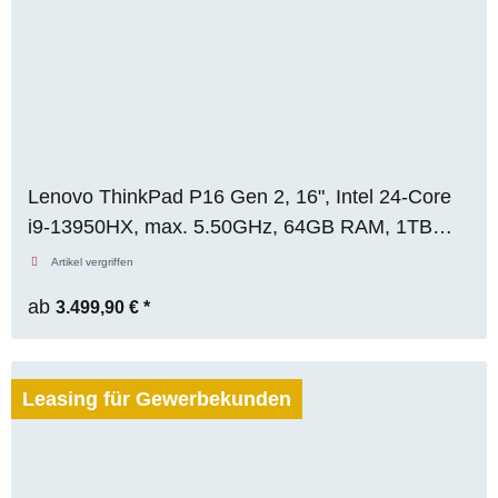
Lenovo ThinkPad P16 Gen 2, 16", Intel 24-Core
i9-13950HX, max. 5.50GHz, 64GB RAM, 1TB
M.2 SSD, Nvidia Geforce RTX 4090 (16GB),
Artikel vergriffen
WUXGA, WIN 11 Pro
ab
3.499,90 €
*
Leasing für Gewerbekunden