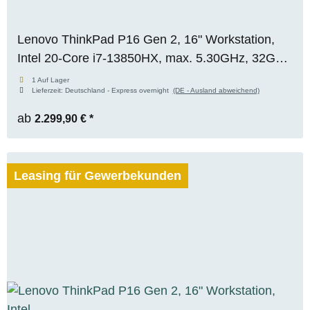
Lenovo ThinkPad P16 Gen 2, 16" Workstation,
Intel 20-Core i7-13850HX, max. 5.30GHz, 32GB
RAM, 512GB M.2 SSD, Nvidia RTX 2000 ADA
1 Auf Lager
Lieferzeit:
Deutschland - Express overnight
(DE - Ausland abweichend)
(8GB), WUXGA, WIN 11 Pro
ab
2.299,90 €
*
Leasing für Gewerbekunden