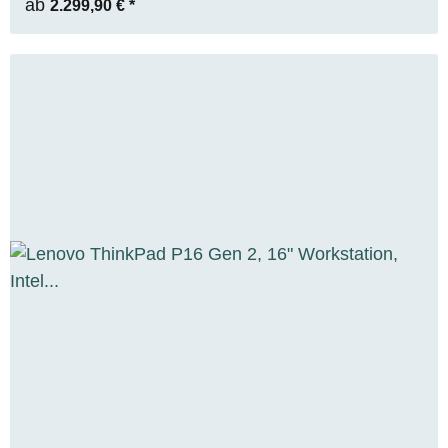
ab
2.299,90 €
*