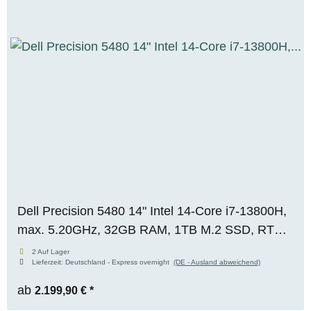
Dell Precision 5480 14" Intel 14-Core i7-13800H,
max. 5.20GHz, 32GB RAM, 1TB M.2 SSD, RTX
2000 Ada (8GB), FHD, WIN 11 Pro, OVP,
2 Auf Lager
Lieferzeit:
Deutschland - Express overnight
(DE - Ausland abweichend)
RENEW
ab
2.199,90 €
*