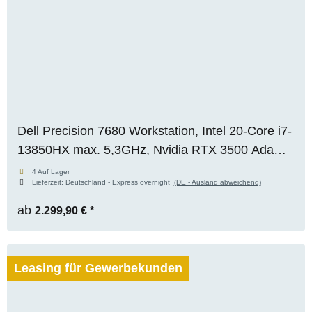
Dell Precision 7680 Workstation, Intel 20-Core i7-
13850HX max. 5,3GHz, Nvidia RTX 3500 Ada
(12GB), 32GB DDR5, 1TB M.2 NVMe SSD,
4 Auf Lager
Lieferzeit:
Deutschland - Express overnight
(DE - Ausland abweichend)
FHD+, Premium Display, WIN 11 Pro
ab
2.299,90 €
*
Leasing für Gewerbekunden