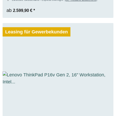
(8GB), WUXGA, WIN 11 Pro
ab
2.599,90 €
*
Leasing für Gewerbekunden