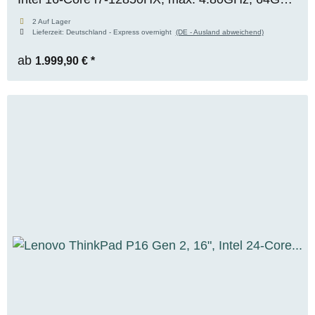
RAM, 256GB M.2 SSD, Nvidia RTX A3000
2 Auf Lager
Lieferzeit:
Deutschland - Express overnight
(DE - Ausland abweichend)
(12GB), WUXGA, Premium-Panel, WIN 11 Pro
ab
1.999,90 €
*