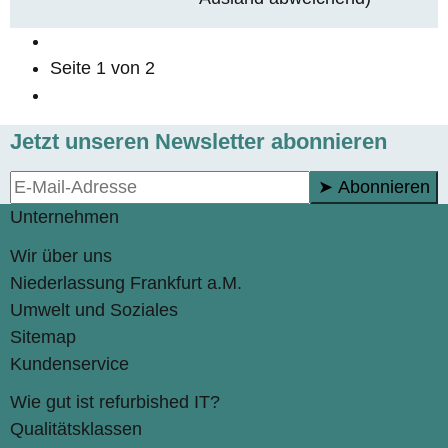
Seite
1
von 2
Jetzt unseren Newsletter abonnieren
➤ Abonnieren
Unternehmen
Wir über uns
Niederlassung Frankfurt a.M.
Umwelt und Soziales
Sitemap
Kundenservice
Wie gut ist refurbished IT?
Qualitätsklassen