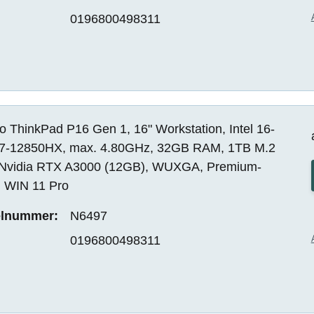
0196800498311
 ThinkPad P16 Gen 1, 16" Workstation, Intel 16-
i7-12850HX, max. 4.80GHz, 32GB RAM, 1TB M.2
Nvidia RTX A3000 (12GB), WUXGA, Premium-
, WIN 11 Pro
elnummer:
N6497
0196800498311