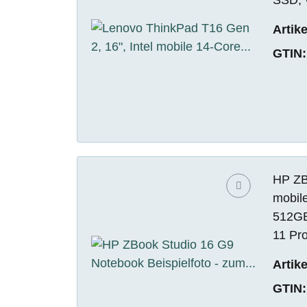
Artik
GTIN:
HP ZBo
mobil
512GB
11 Pr
Artik
GTIN: