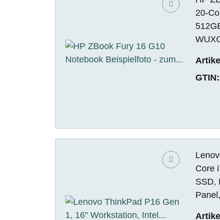
20-Co
512GB
WUXGA
Artik
GTIN:
Lenovo
Core 
SSD, 
Panel
Artik