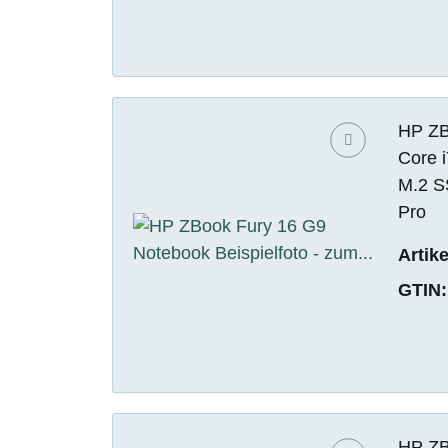
HP ZBo
Core 
M.2 S
Pro
Artik
GTIN:
HP ZBo