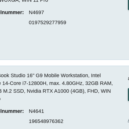
elnummer:
N4697
0197529277959
ok Studio 16" G9 Mobile Workstation, Intel
e 14-Core i7-12800H, max. 4.80GHz, 32GB RAM,
 M.2 SSD, Nvidia RTX A1000 (4GB), FHD, WIN
o
elnummer:
N4641
196548976362