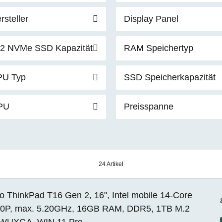
rsteller
Display Panel
2 NVMe SSD Kapazität
RAM Speichertyp
PU Typ
SSD Speicherkapazität
PU
Preisspanne
24 Artikel
o ThinkPad T16 Gen 2, 16", Intel mobile 14-Core
70P, max. 5.20GHz, 16GB RAM, DDR5, 1TB M.2
WUXGA, WIN 11 Pro