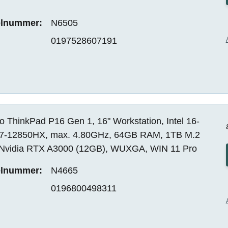
elnummer:
N6505
0197528607191
 ThinkPad P16 Gen 1, 16" Workstation, Intel 16-
i7-12850HX, max. 4.80GHz, 64GB RAM, 1TB M.2
Nvidia RTX A3000 (12GB), WUXGA, WIN 11 Pro
elnummer:
N4665
0196800498311