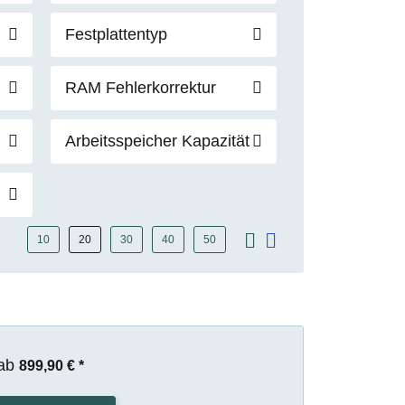
Festplattentyp
RAM Fehlerkorrektur
Arbeitsspeicher Kapazität
10
20
30
40
50
ab
899,90 €
*