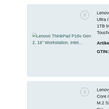
Lenovo
Ultra
1TB M
Touch
Artik
GTIN:
Lenovo
Core 
M.2 S