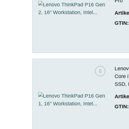
Pro
Artik
GTIN:
Lenovo
Core 
SSD, 
Artik
GTIN: