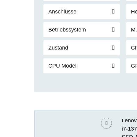
Anschlüsse
He
Betriebssystem
M.
Zustand
C
CPU Modell
G
Lenov
i7-13
SSD, 