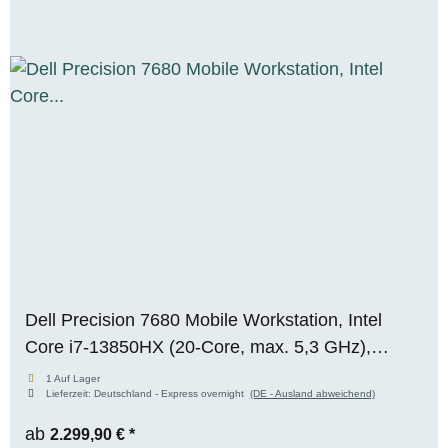
Dell Precision 7680 Mobile Workstation, Intel
Core i7-13850HX (20-Core, max. 5,3 GHz),
NVIDIA RTX 2000 Ada Mobile (8 GB VRAM), 64
1 Auf Lager
Lieferzeit:
Deutschland - Express overnight
(DE - Ausland abweichend)
GB DDR5, 1x 1 TB M.2 NVMe SSD, WUXGA,
Windows 11 Pro
ab
2.299,90 €
*