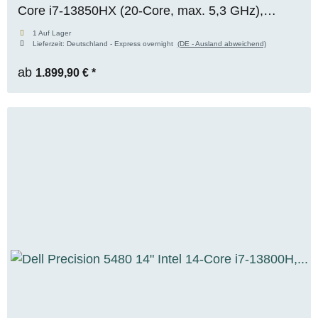
Core i7-13850HX (20-Core, max. 5,3 GHz),
NVIDIA RTX A1000 Mobile (6 GB VRAM), 32 GB
1 Auf Lager
Lieferzeit:
Deutschland - Express overnight
(DE - Ausland abweichend)
DDR5, 1x 512 GB M.2 NVMe SSD, WUXGA,
Windows 11 Pro
ab
1.899,90 €
*