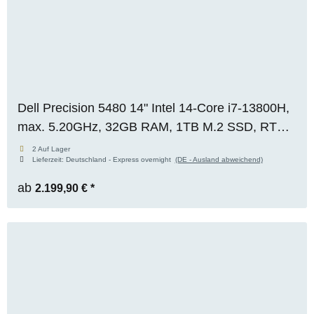
Dell Precision 5480 14" Intel 14-Core i7-13800H,
max. 5.20GHz, 32GB RAM, 1TB M.2 SSD, RTX
2000 Ada (8GB), FHD, WIN 11 Pro, OVP,
2 Auf Lager
Lieferzeit:
Deutschland - Express overnight
(DE - Ausland abweichend)
RENEW
ab
2.199,90 €
*