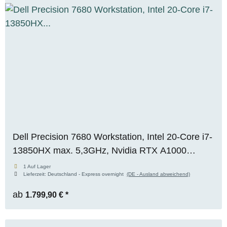
Dell Precision 7680 Workstation, Intel 20-Core i7-
13850HX max. 5,3GHz, Nvidia RTX A1000
(6GB), 16GB DDR5, 512GB M.2 NVMe SSD,
1 Auf Lager
Lieferzeit:
Deutschland - Express overnight
(DE - Ausland abweichend)
FHD+, WIN 11 Pro
ab
1.799,90 €
*