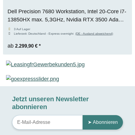
Dell Precision 7680 Workstation, Intel 20-Core i7-
13850HX max. 5,3GHz, Nvidia RTX 3500 Ada
(12GB), 32GB DDR5, 1TB M.2 NVMe SSD,
3 Auf Lager
Lieferzeit:
Deutschland - Express overnight
(DE - Ausland abweichend)
FHD+, Premium Display, WIN 11 Pro
ab
2.299,90 €
*
Jetzt unseren Newsletter
abonnieren
➤ Abonnieren