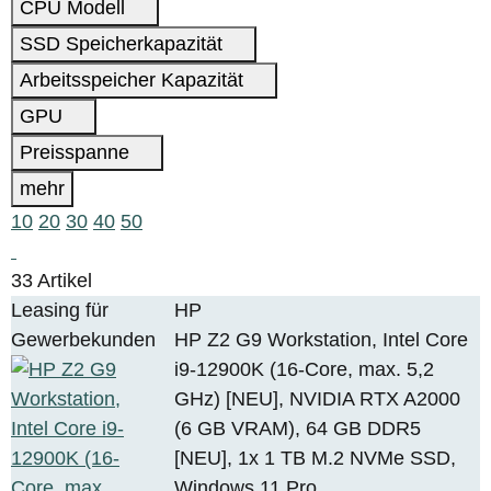
CPU Modell
SSD Speicherkapazität
Arbeitsspeicher Kapazität
GPU
Preisspanne
mehr
10
20
30
40
50
33 Artikel
Leasing für
HP
Gewerbekunden
HP Z2 G9 Workstation, Intel Core
i9-12900K (16-Core, max. 5,2
GHz) [NEU], NVIDIA RTX A2000
(6 GB VRAM), 64 GB DDR5
[NEU], 1x 1 TB M.2 NVMe SSD,
Windows 11 Pro