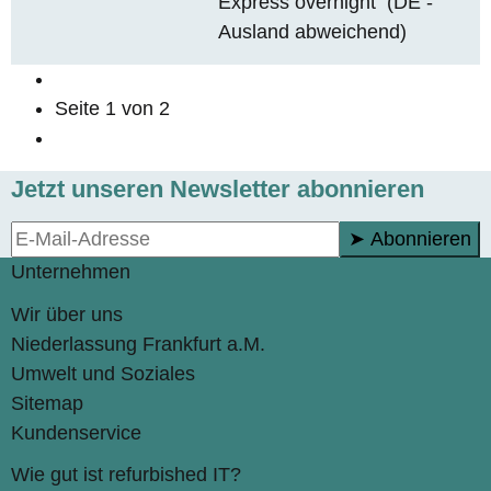
Express overnight
(DE -
Ausland abweichend)
Seite
1
von 2
Jetzt unseren Newsletter abonnieren
➤ Abonnieren
Unternehmen
Wir über uns
Niederlassung Frankfurt a.M.
Umwelt und Soziales
Sitemap
Kundenservice
Wie gut ist refurbished IT?