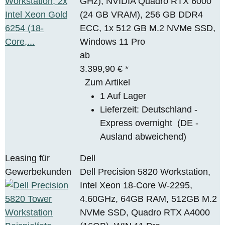
GHz), NVIDIA Quadro RTX 6000
(24 GB VRAM), 256 GB DDR4
ECC, 1x 512 GB M.2 NVMe SSD,
Windows 11 Pro
ab
3.399,90 €
*
Zum Artikel
1 Auf Lager
Lieferzeit:
Deutschland -
Express overnight
(DE -
Ausland abweichend)
Leasing für
Dell
Gewerbekunden
Dell Precision 5820 Workstation,
Intel Xeon 18-Core W-2295,
4.60GHz, 64GB RAM, 512GB M.2
NVMe SSD, Quadro RTX A4000