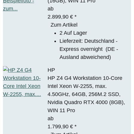
(16GB), WIN 11 Pro
ab
2.899,90 €
*
Zum Artikel
2 Auf Lager
Lieferzeit:
Deutschland -
Express overnight
(DE -
Ausland abweichend)
HP
HP Z4 G4 Workstation 10-Core
Intel Xeon W-2255, max.
4.50GHz, 64GB, 256M.2 SSD,
Nvidia Quadro RTX 4000 (8GB),
WIN 11 Pro
ab
1.799,90 €
*