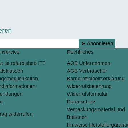
eren
➤ Abonnieren
nservice
Rechtliches
t ist refurbished IT?
AGB Unternehmen
ätsklassen
AGB Verbraucher
ngsmöglichkeiten
Barrierefreiheitserklärung
ndinformationen
Widerrufsbelehrung
endungen
Widerrufsformular
kt
Datenschutz
Verpackungsmaterial und
rag widerrufen
Batterien
Hinweise Herstellergaranti