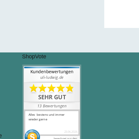
ShopVote
e