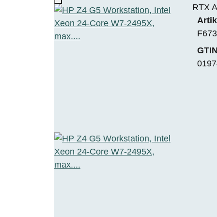
RTX A
Arti
F673
GTIN
0197