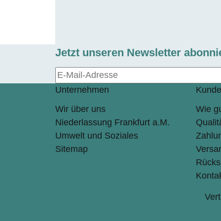
Jetzt unseren Newsletter abonni
Unternehmen
Kunde
Wir über uns
Wie gu
Niederlassung Frankfurt a.M.
Qualit
Umwelt und Soziales
Zahlu
Sitemap
Versa
Rücks
Konta
Vert