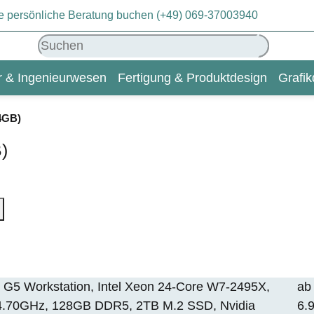
eie persönliche Beratung buchen (+49) 069-37003940
ur & Ingenieurwesen
Fertigung & Produktdesign
Grafik
KI & Deep Learning
Wiki
4GB)
)
 G5 Workstation, Intel Xeon 24-Core W7-2495X,
ab
4.70GHz, 128GB DDR5, 2TB M.2 SSD, Nvidia
6.