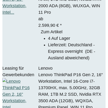
2000 ADA (8GB), WUXGA, WIN
11 Pro
ab
2.599,90 €
*
Zum Artikel
4 Auf Lager
Lieferzeit:
Deutschland -
Express overnight
(DE -
Ausland abweichend)
Leasing für
Lenovo
Gewerbekunden
Lenovo ThinkPad P16 Gen 2, 16"
Workstation, Intel 16-Core i7-
13700HX, max. 5.00GHz, 32GB
RAM, 1TB M.2 SSD, Nvidia RTX
3500 ADA (12GB), WQXGA,
Premium Panel, WIN 11 Pro