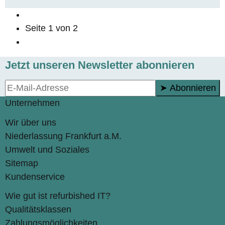
Seite
1
von 2
Jetzt unseren Newsletter abonnieren
➤ Abonnieren
Unternehmen
Wir über uns
Niederlassung Frankfurt a.M.
Umwelt und Soziales
Sitemap
Kundenservice
Wie gut ist refurbished IT?
Qualitätsklassen
Zahlungsmöglichkeiten