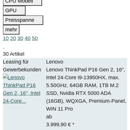
CPU Modell
GPU
Preisspanne
mehr
10
20
30
40
50
30 Artikel
Leasing für
Lenovo
Gewerbekunden
Lenovo ThinkPad P16 Gen 2, 16",
Intel 24-Core i9-13950HX, max.
5.50GHz, 64GB RAM, 1TB M.2
SSD, Nvidia RTX 5000 ADA
(16GB), WQXGA, Premium-Panel,
WIN 11 Pro
ab
3.999,90 €
*