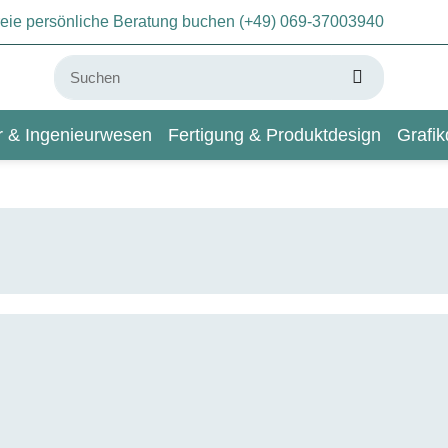
freie persönliche Beratung buchen (+49) 069-37003940
ur & Ingenieurwesen
Fertigung & Produktdesign
Grafik
KI & Deep Learning
Wiki