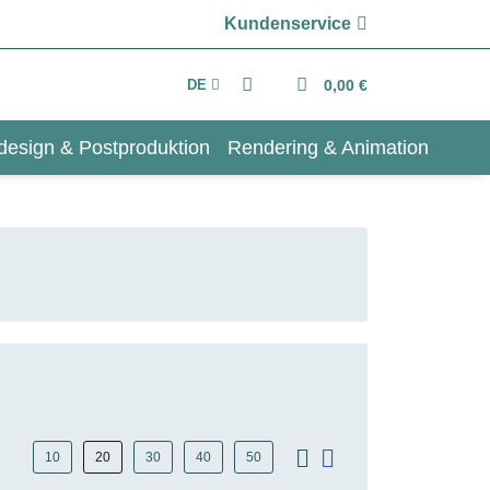
Kundenservice
DE
0,00 €
design & Postproduktion
Rendering & Animation
10
20
30
40
50