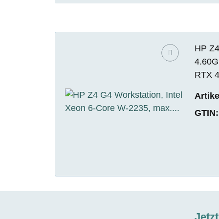
HP Z4
4.60G
RTX 4
Artik
GTIN:
Jetz