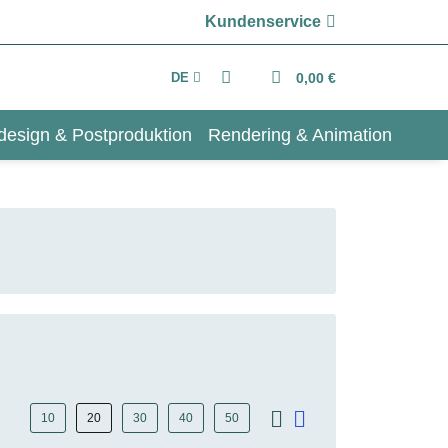
Kundenservice
DE
0,00 €
design & Postproduktion
Rendering & Animation
10
20
30
40
50