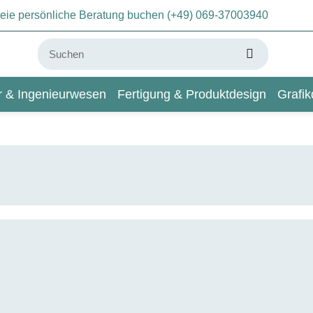
freie persönliche Beratung buchen (+49) 069-37003940
ur & Ingenieurwesen
Fertigung & Produktdesign
Grafik
KI & Deep Learning
Wiki