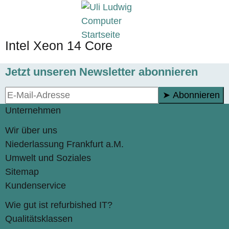
Intel Xeon 14 Core
Jetzt unseren Newsletter abonnieren
➤ Abonnieren
Unternehmen
Wir über uns
Niederlassung Frankfurt a.M.
Umwelt und Soziales
Sitemap
Kundenservice
Wie gut ist refurbished IT?
Qualitätsklassen