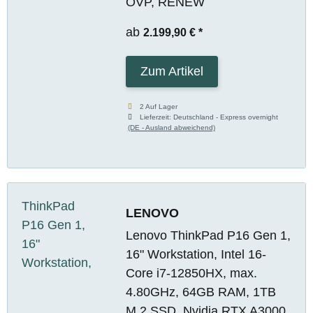
OVP, RENEW
ab
2.199,90 €
*
Zum Artikel
2 Auf Lager
Lieferzeit:
Deutschland - Express overnight
(DE - Ausland abweichend)
LENOVO
Lenovo ThinkPad P16 Gen 1,
16" Workstation, Intel 16-
Core i7-12850HX, max.
4.80GHz, 64GB RAM, 1TB
M.2 SSD, Nvidia RTX A3000