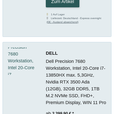
Zum Artikel
1 Auf Lager
Lieferzeit:
Deutschland - Express overnight
(DE - Ausland abweichend)
DELL
Dell Precision 7680
Workstation, Intel 20-Core i7-
13850HX max. 5,3GHz,
Nvidia RTX 3500 Ada
(12GB), 32GB DDR5, 1TB
M.2 NVMe SSD, FHD+,
Premium Display, WIN 11 Pro
ab
2.299,90 €
*