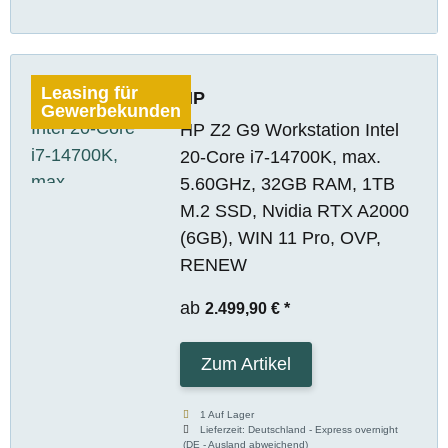
Leasing für
HP
Gewerbekunden
HP Z2 G9 Workstation Intel
20-Core i7-14700K, max.
5.60GHz, 32GB RAM, 1TB
M.2 SSD, Nvidia RTX A2000
(6GB), WIN 11 Pro, OVP,
RENEW
ab
2.499,90 €
*
Zum Artikel
1 Auf Lager
Lieferzeit:
Deutschland - Express overnight
(DE - Ausland abweichend)