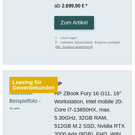
ab
2.699,90 €
*
Zum Artikel
1 Auf Lager
Lieferzeit:
Deutschland - Express overnight
(DE - Ausland abweichend)
Leasing für
HP
Gewerbekunden
HP ZBook Fury 16 G11, 16"
Workstation, Intel mobile 20-
Core i7-13850HX, max.
5.30GHz, 32GB RAM,
512GB M.2 SSD, Nvidia RTX
2000 Ada (8GB), FHD, WIN