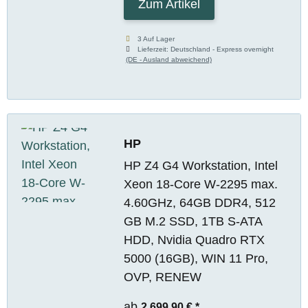
Zum Artikel
3 Auf Lager
Lieferzeit:
Deutschland - Express overnight
(DE - Ausland abweichend)
HP
HP Z4 G4 Workstation, Intel
Xeon 18-Core W-2295 max.
4.60GHz, 64GB DDR4, 512
GB M.2 SSD, 1TB S-ATA
HDD, Nvidia Quadro RTX
5000 (16GB), WIN 11 Pro,
OVP, RENEW
ab
2.699,90 €
*