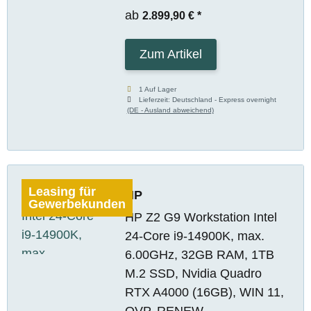
ab
2.899,90 €
*
Zum Artikel
1 Auf Lager
Lieferzeit:
Deutschland - Express overnight
(DE - Ausland abweichend)
Leasing für
HP
Gewerbekunden
HP Z2 G9 Workstation Intel
24-Core i9-14900K, max.
6.00GHz, 32GB RAM, 1TB
M.2 SSD, Nvidia Quadro
RTX A4000 (16GB), WIN 11,
OVP, RENEW