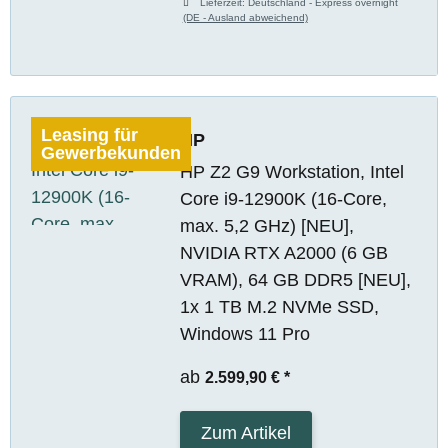
Lieferzeit:
Deutschland - Express overnight
(DE - Ausland abweichend)
Leasing für
HP
Gewerbekunden
HP Z2 G9 Workstation, Intel
Core i9-12900K (16-Core,
max. 5,2 GHz) [NEU],
NVIDIA RTX A2000 (6 GB
VRAM), 64 GB DDR5 [NEU],
1x 1 TB M.2 NVMe SSD,
Windows 11 Pro
ab
2.599,90 €
*
Zum Artikel