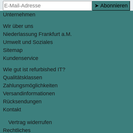
➤ Abonnieren
Unternehmen
Wir über uns
Niederlassung Frankfurt a.M.
Umwelt und Soziales
Sitemap
Kundenservice
Wie gut ist refurbished IT?
Qualitätsklassen
Zahlungsmöglichkeiten
Versandinformationen
Rücksendungen
Kontakt
Vertrag widerrufen
Rechtliches