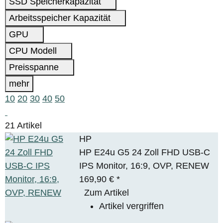
SSD Speicherkapazität
Arbeitsspeicher Kapazität
GPU
CPU Modell
Preisspanne
mehr
10
20
30
40
50
21 Artikel
HP
HP E24u G5 24 Zoll FHD USB-C
IPS Monitor, 16:9, OVP, RENEW
169,90 €
*
Zum Artikel
Artikel vergriffen