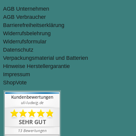
AGB Unternehmen
AGB Verbraucher
Barrierefreiheitserklärung
Widerrufsbelehrung
Widerrufsformular
Datenschutz
Verpackungsmaterial und Batterien
Hinweise Herstellergarantie
Impressum
ShopVote