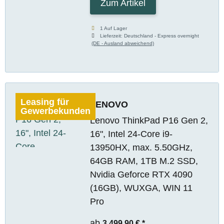
Zum Artikel
1 Auf Lager
Lieferzeit:
Deutschland - Express overnight
(DE - Ausland abweichend)
Leasing für
LENOVO
Gewerbekunden
Lenovo ThinkPad P16 Gen 2,
16", Intel 24-Core i9-
13950HX, max. 5.50GHz,
64GB RAM, 1TB M.2 SSD,
Nvidia Geforce RTX 4090
(16GB), WUXGA, WIN 11
Pro
ab
3.499,90 €
*