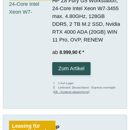
HP Z8 Fury G5 Workstation,
24-Core Intel Xeon W7-3455
max. 4.80GHz, 128GB
DDR5, 2 TB M.2 SSD, Nvidia
RTX 4000 ADA (20GB) WIN
11 Pro, OVP, RENEW
ab
8.999,90 €
*
Zum Artikel
1 Auf Lager
Lieferzeit:
Deutschland - Express overnight
(DE - Ausland abweichend)
Leasing für
HP