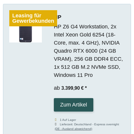
Leasing für
HP
Gewerbekunden
HP Z6 G4 Workstation, 2x
Intel Xeon Gold 6254 (18-
Core, max. 4 GHz), NVIDIA
Quadro RTX 6000 (24 GB
VRAM), 256 GB DDR4 ECC,
1x 512 GB M.2 NVMe SSD,
Windows 11 Pro
ab
3.399,90 €
*
Zum Artikel
1 Auf Lager
Lieferzeit:
Deutschland - Express overnight
(DE - Ausland abweichend)