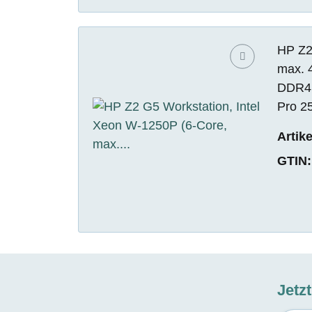
HP Z2
max. 
DDR4 
Pro 2
Artik
GTIN:
Jetz