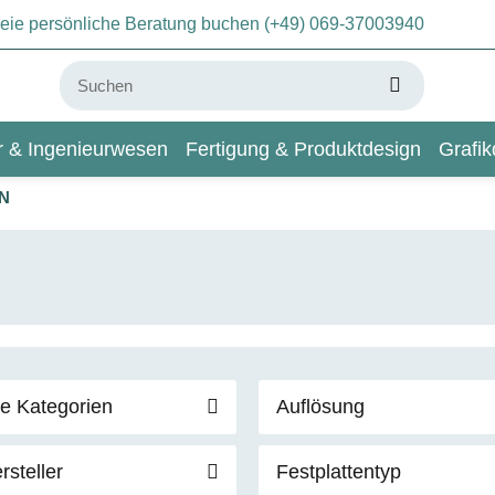
freie persönliche Beratung buchen (+49) 069-37003940
ur & Ingenieurwesen
Fertigung & Produktdesign
Grafik
AN
KI & Deep Learning
Wiki
le Kategorien
Auflösung
rsteller
Festplattentyp