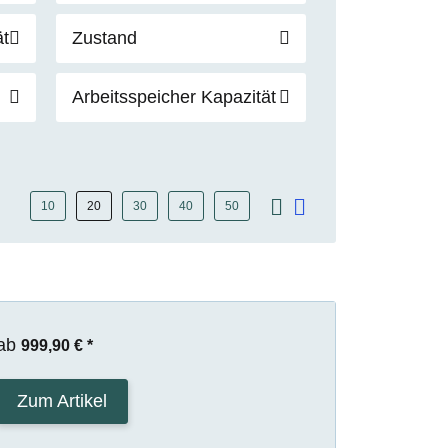
t
Zustand
Arbeitsspeicher Kapazität
10
20
30
40
50
ab
999,90 €
*
Zum Artikel