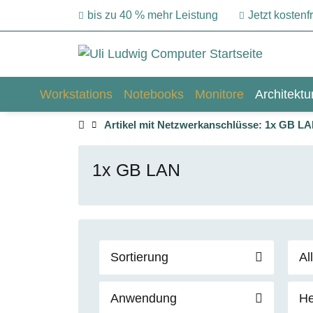
bis zu 40 % mehr Leistung
Jetzt kosten
Workstations
Notebooks
Monitore
Architekt
Artikel mit Netzwerkanschlüsse: 1x GB L
1x GB LAN
Sortierung
Al
Anwendung
He