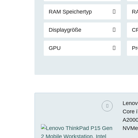
RAM Speichertyp
RA
Displaygröße
C
GPU
Pr
Lenov
Core 
A2000
NVMe 