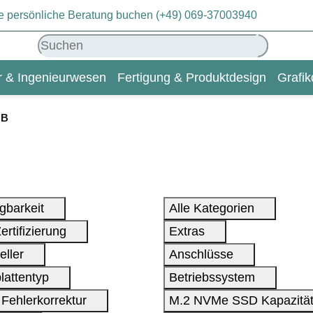
eie persönliche Beratung buchen (+49) 069-37003940
ur & Ingenieurwesen
Fertigung & Produktdesign
Grafik
KI & Deep Learning
Wiki
GB
gbarkeit
Alle Kategorien
ertifizierung
Extras
eller
Anschlüsse
lattentyp
Betriebssystem
Fehlerkorrektur
M.2 NVMe SSD Kapazitä