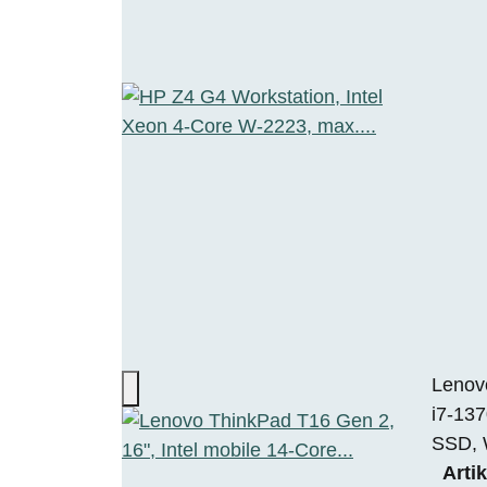
Lenovo
i7-13
SSD, 
Arti