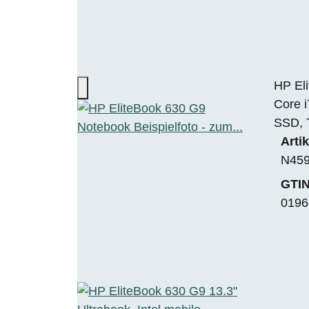
HP Eli
Core 
SSD, 
Arti
N45
GTIN
0196