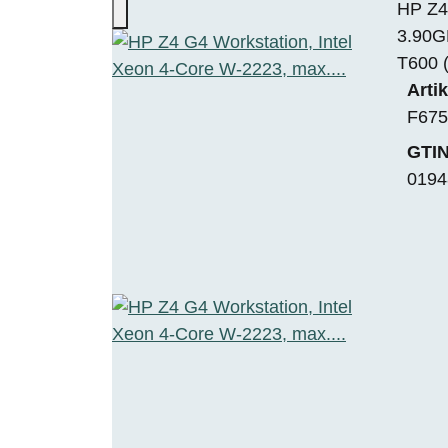
HP Z4
3.90G
T600 
Arti
F675
GTIN
0194