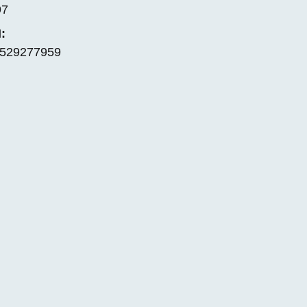
97
:
529277959