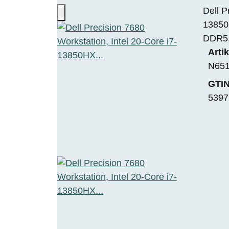
Dell P
13850
DDR5,
Arti
N65
GTIN
5397