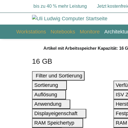
bis zu 40 % mehr Leistung
Jetzt kostenfr
Workstations
Notebooks
Monitore
Architekt
Artikel mit Arbeitsspeicher Kapazität: 16 
16 GB
Filter und Sortierung
Sortierung
Verfü
Auflösung
ISV Z
Anwendung
Herst
Displayeigenschaft
Festp
RAM Speichertyp
RAM 