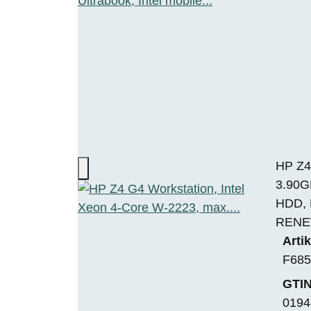
HP Z4
3.90G
HDD, 
REN
Arti
F685
GTIN
0194