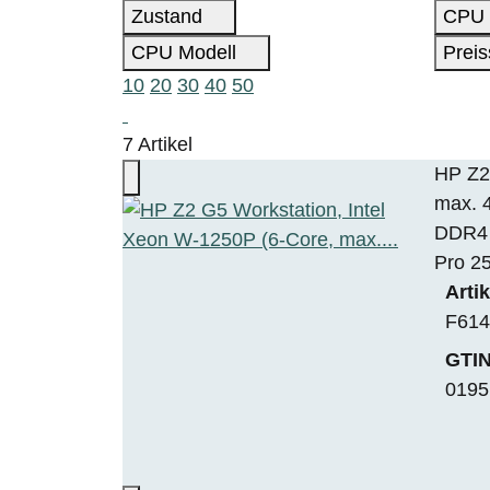
Zustand
CPU
CPU Modell
Prei
10
20
30
40
50
7 Artikel
HP Z2
max. 
DDR4 
Pro 2
Arti
F614
GTIN
0195