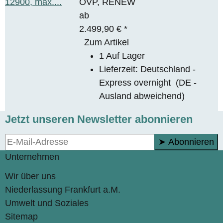
OVP, RENEW
ab
2.499,90 €
*
Zum Artikel
1 Auf Lager
Lieferzeit:
Deutschland -
Express overnight
(DE -
Ausland abweichend)
Jetzt unseren Newsletter abonnieren
➤ Abonnieren
Unternehmen
Wir über uns
Niederlassung Frankfurt a.M.
Umwelt und Soziales
Sitemap