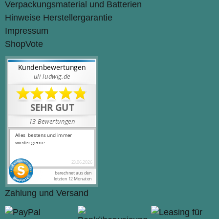
Verpackungsmaterial und Batterien
Hinweise Herstellergarantie
Impressum
ShopVote
Zahlung und Versand